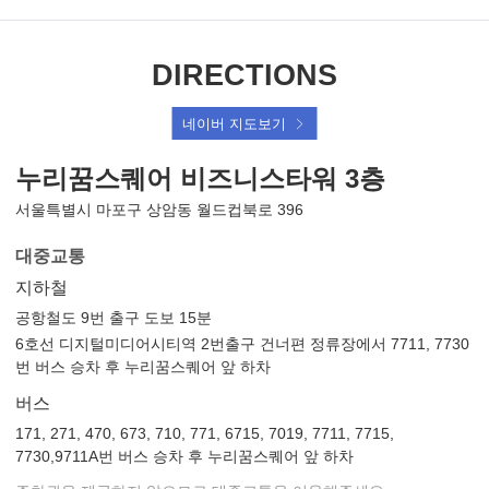
DIRECTIONS
컨
퍼
네이버 지도보기
런
스
주
누리꿈스퀘어 비즈니스타워 3층
주
소
소
및
서울특별시 마포구 상암동 월드컵북로 396
교
통
대중교통
지하철
공항철도 9번 출구 도보 15분
6호선 디지털미디어시티역 2번출구 건너편 정류장에서
7711, 7730
번 버스 승차 후 누리꿈스퀘어 앞 하차
버스
171, 271, 470, 673, 710, 771, 6715, 7019, 7711, 7715,
7730,
9711A번 버스 승차 후 누리꿈스퀘어 앞 하차