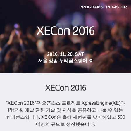
관
PROGRAMS
REGISTER
련
페
XEcon
이
2016
지
링
크
일
2016. 11. 26. SAT
정
장
서울 상암 누리꿈스퀘어
소
XECon
2016
“XECon 2016”은 오픈소스 프로젝트 XpressEngine(XE)과
PHP 웹 개발 관련 기술 및 지식을 공유하고 나눌 수 있는
컨퍼런스입니다.
XECon은 올해 세번째를 맞이하였고 500
여명의 규모로 성장했습니다.