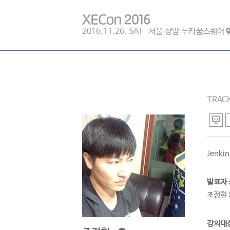
XEcon
2016.11.26. SAT 서울 상암 누리꿈스퀘어
2016
관
발
발
련
표
표
페
자
내
이
소
용
지
제
TRACK
목
개
링
슬
및
크
정
라
보
이
Jenk
드
발표자
조정현
강의대